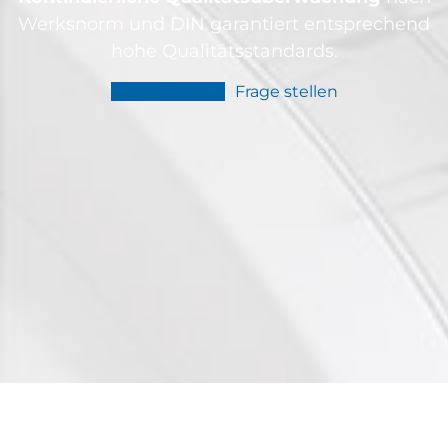
Werksnorm und DIN garantiert entsprechend
hohe Qualitätsstandards.
Mehr erfahren
Frage stellen