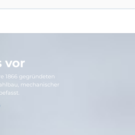
s vor
re 1866 gegründeten
Stahlbau, mechanischer
efasst.
n