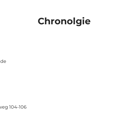
Chronolgie
ede
weg 104-106